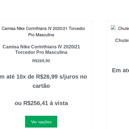
Chutei
Camisa Nike Corinthians IV 2020/21
Torcedor Pro Masculina
R$
269,90
Em at
m até 10x de
R$
26,99
s/juros no
cartão
ou
R$
256,41
à vista
Ver opções