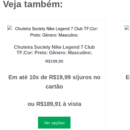
Veja também:
Chuteira Society Nike Legend 7 Club
TF;Cor: Preto: Gênero: Masculino;
R$
199,90
Em até 10x de
R$
19,99
s/juros no
E
cartão
ou
R$
189,91
à vista
Ver opções