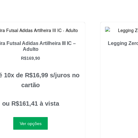
ra Futsal Adidas Artilheira III IC –
Legging Zer
Adulto
R$
169,90
é 10x de
R$
16,99
s/juros no
cartão
ou
R$
161,41
à vista
Ver opções