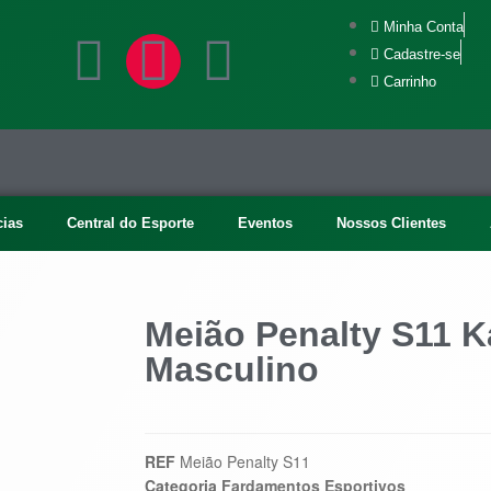
Minha Conta
Cadastre-se
Carrinho
cias
Central do Esporte
Eventos
Nossos Clientes
Meião Penalty S11 K
Masculino
REF
Meião Penalty S11
Categoria
Fardamentos Esportivos