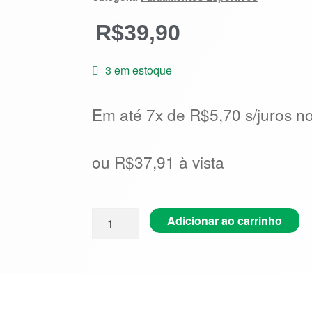
R$
39,90
3 em estoque
Em até 7x de
R$
5,70
s/juros n
ou
R$
37,91
à vista
Adicionar ao carrinho