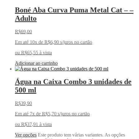
Boné Aba Curva Puma Metal Cat – –
Adulto
R$
69,00
Em até 10x de
R$
6,90
s/juros no cartão
ou
R$
65,55
à vista
Adicionar ao carrinho
Água na Caixa Combo 3 unidades de
500 ml
R$
39,90
Em até 7x de
R$
5,70
s/juros no cartão
ou
R$
37,91
à vista
Ver opções
Este produto tem várias variantes. As opções