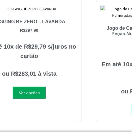
GGING BE ZERO – LAVANDA
Jogo de Ca
R$
297,90
Peças Nu
é 10x de
R$
29,79
s/juros no
cartão
Em até 10
ou
R$
283,01
à vista
ou
Ver opções