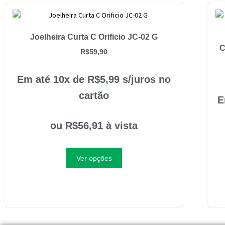
Joelheira Curta C Orificio JC-02 G
C
R$
59,90
Em até 10x de
R$
5,99
s/juros no
cartão
E
ou
R$
56,91
à vista
Ver opções