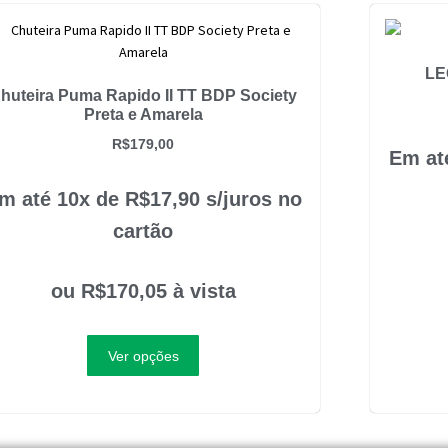
LE
huteira Puma Rapido II TT BDP Society
Preta e Amarela
R$
179,00
Em at
m até 10x de
R$
17,90
s/juros no
cartão
ou
R$
170,05
à vista
Ver opções