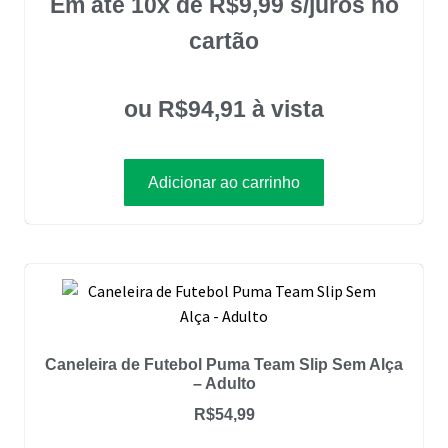
Em até 10x de
R$
9,99
s/juros no
cartão
ou
R$
94,91
à vista
Adicionar ao carrinho
Caneleira de Futebol Puma Team Slip Sem Alça
– Adulto
R$
54,99