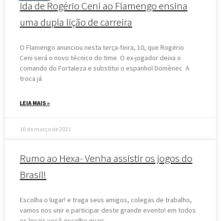
Ida de Rogério Ceni ao Flamengo ensina
uma dupla lição de carreira
O Flamengo anunciou nesta terça-feira, 10, que Rogério
Ceni será o novo técnico do time. O ex-jogador deixa o
comando do Fortaleza e substitui o espanhol Domènec A
troca já
LEIA MAIS »
10 de março de 2021
Rumo ao Hexa- Venha assistir os jogos do
Brasil!
Escolha o lugar! e traga seus amigos, colegas de trabalho,
vamos nos unir e participar deste grande evento! em todos
os locais você escolhe quais