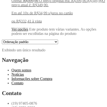
Oferta!
R$
399,90
O preço original era: R$399,90.
R$
349,90
O
preço atual é: R$349,90.
Em até 10x de
R$
34,99
s/juros no cartão
ou
R$
332,41
à vista
Ver opções
Este produto tem várias variantes. As opções
podem ser escolhidas na página do produto
Exibindo um único resultado
Navegação
Quem somos
Notícias
Informações sobre Compra
Contato
Contato
(19) 97405-0876