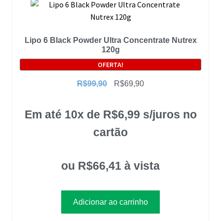
Lipo 6 Black Powder Ultra Concentrate Nutrex
120g
OFERTA!
R$
99,90
R$
69,90
Em até 10x de
R$
6,99
s/juros no
cartão
ou
R$
66,41
à vista
Adicionar ao carrinho