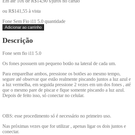
Em até 10x de
R$
14,90
s/juros no cartão
ou
R$
141,55
à vista
Fone Sem Fio i11 5.0 quantidade
Adicionar ao carrinho
Descrição
Fone sem fio i11 5.0
Os fones possuem um pequeno botão na lateral de cada um.
Para emparelhar ambos, pressione os botões ao mesmo tempo,
segure até observar que estão realmente piscando juntos a luz azul e
a luz vermelha, em seguida pressione 2 vezes em um dos fones , até
que o mesmo pare de piscar e fique somente piscando a luz azul.
Depois de feito isso, só conectar no celular.
OBS: esse procedimento só é necessário no primeiro uso.
Nas próximas vezes que for utilizar , apenas ligar os dois juntos e
conectar.