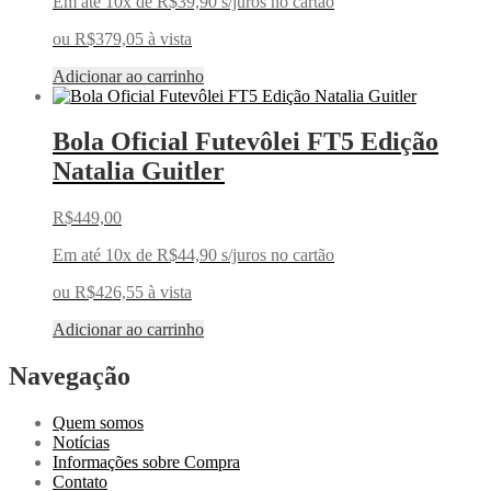
Em até 10x de
R$
39,90
s/juros no cartão
ou
R$
379,05
à vista
Adicionar ao carrinho
Bola Oficial Futevôlei FT5 Edição
Natalia Guitler
R$
449,00
Em até 10x de
R$
44,90
s/juros no cartão
ou
R$
426,55
à vista
Adicionar ao carrinho
Navegação
Quem somos
Notícias
Informações sobre Compra
Contato