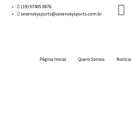
(19) 97405 0876
sevenskysports@sevenskysports.com.br
Página Inicial
Quem Somos
Notícia