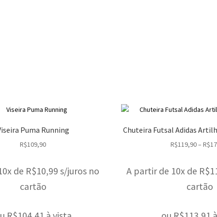
Viseira Puma Running
Chuteira Futsal Adidas Artilhe
R$
109,90
R$
119,90
–
R$
17
10x de
R$
10,99
s/juros no
A partir de 10x de
R$
1
cartão
cartão
u
R$
104,41
à vista
ou
R$
113,91
à