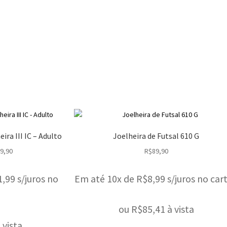
ira III IC – Adulto
Joelheira de Futsal 610 G
9,90
R$
89,90
1,99
s/juros no
Em até 10x de
R$
8,99
s/juros no car
ou
R$
85,41
à vista
 vista