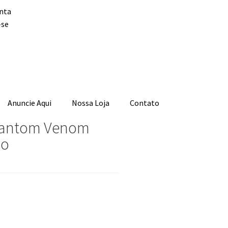
nta
-se
Anuncie Aqui
Nossa Loja
Contato
hantom Venom
do