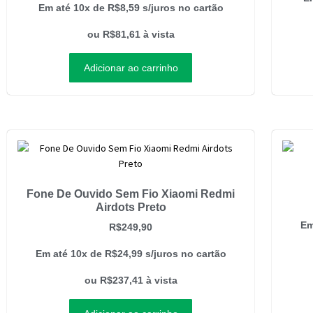
Em até 10x de
R$
8,59
s/juros no cartão
ou
R$
81,61
à vista
Adicionar ao carrinho
Fone De Ouvido Sem Fio Xiaomi Redmi
Airdots Preto
Em
R$
249,90
Em até 10x de
R$
24,99
s/juros no cartão
ou
R$
237,41
à vista