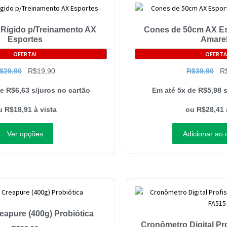
Rígido p/Treinamento AX
Cones de 50cm AX Es
Esportes
Amare
OFERTA!
OFERTA
$
29,90
R$
19,90
R$
39,90
R
de
R$
6,63
s/juros no cartão
Em até 5x de
R$
5,98
s
u
R$
18,91
à vista
ou
R$
28,41
Ver opções
Adicionar ao 
eapure (400g) Probiótica
Cronômetro Digital Pr