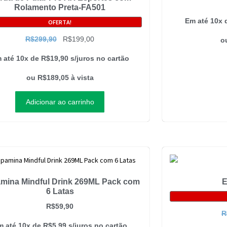
Rolamento Preta-FA501
Em até 10x
OFERTA!
R$
299,90
R$
199,00
o
 até 10x de
R$
19,90
s/juros no cartão
ou
R$
189,05
à vista
Adicionar ao carrinho
mina Mindful Drink 269ML Pack com
E
6 Latas
R$
59,90
R
m até 10x de
R$
5,99
s/juros no cartão