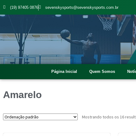
(19) 97405 0876
sevenskysports@sevenskysports.com.br
Página Inicial
Quem Somos
Notí
Amarelo
Mostrando todos os 16 resul