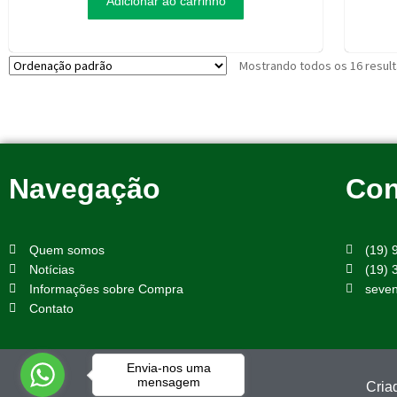
Adicionar ao carrinho
Mostrando todos os 16 resul
Navegação
Con
Quem somos
(19)
Notícias
(19) 
Informações sobre Compra
seve
Contato
Envia-nos uma
mensagem
Cria