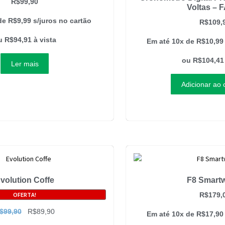
R$
99,90
Voltas – 
 de
R$
9,99
s/juros no cartão
R$
109,
u
R$
94,91
à vista
Em até 10x de
R$
10,99
ou
R$
104,41
Ler mais
Adicionar ao 
volution Coffe
F8 Smart
OFERTA!
R$
179,
$
99,90
R$
89,90
Em até 10x de
R$
17,90