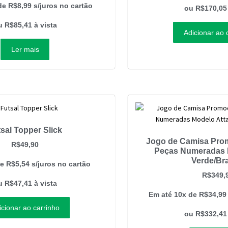
 de
R$
8,99
s/juros no cartão
ou
R$
170,05
u
R$
85,41
à vista
Adicionar ao 
Ler mais
sal Topper Slick
Jogo de Camisa Pro
R$
49,90
Peças Numeradas 
Verde/Br
de
R$
5,54
s/juros no cartão
R$
349,
u
R$
47,41
à vista
Em até 10x de
R$
34,99
icionar ao carrinho
ou
R$
332,41